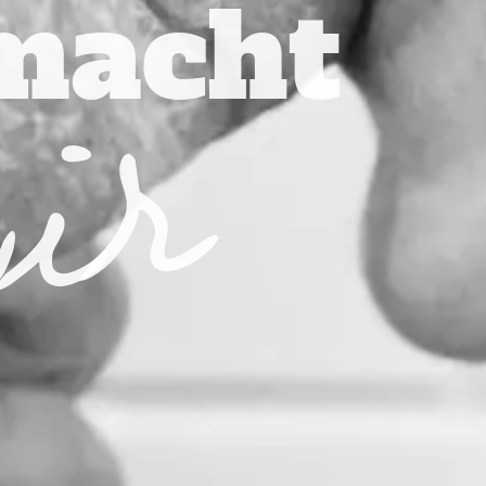
wir
macht