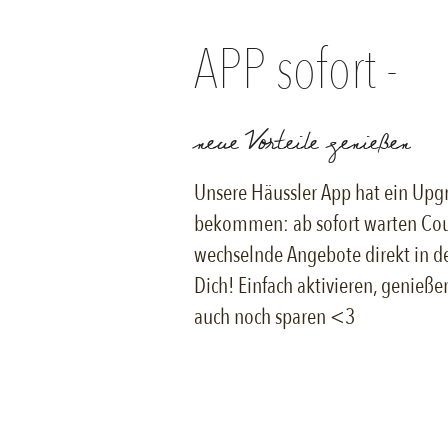
APP sofort -
 tick
Specialty Stores
Shop
Career
Contact
neue Vorteile genießen
Unsere Häussler App hat ein Upg
bekommen: ab sofort warten Co
wechselnde Angebote direkt in d
Dich! Einfach aktivieren, genieß
auch noch sparen <3