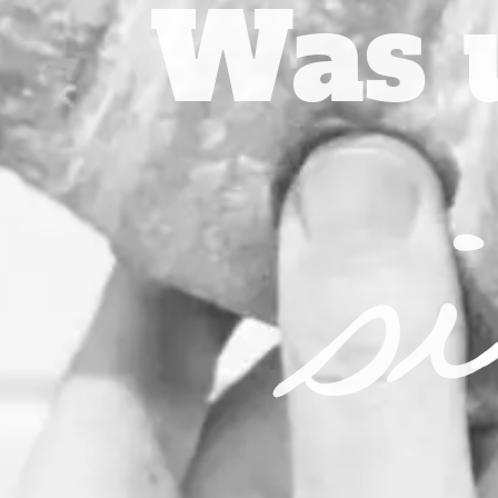
si
Was 