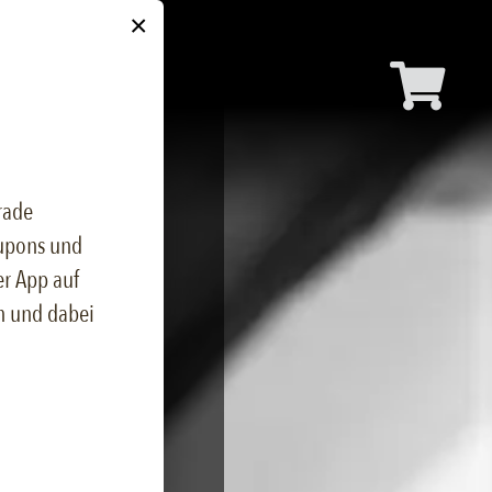
×
rade
upons und
er App auf
en und dabei